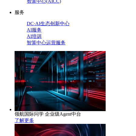
智算中心(AICC)
服务
DC·AI生态创新中心
AI服务
AI培训
智算中心运营服务
领航国际问学 企业级Agent中台
了解更多