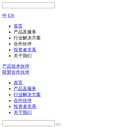
中
EN
首页
产品及服务
行业解决方案
合作伙伴
投资者关系
关于我们
产品技术伙伴
联盟合作伙伴
首页
产品及服务
行业解决方案
合作伙伴
投资者关系
关于我们