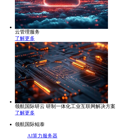
云管理服务
了解更多
领航国际研云 研制一体化工业互联网解决方案
了解更多
领航国际鲲泰
AI算力服务器