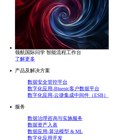
领航国际问学 智能流程工作台
了解更多
产品及解决方案
数据安全管控平台
数字化应用-Bluenic客户数据平台
数字化应用-云捷集成中间件（ESB）
服务
数据治理咨询与实施服务
数据资产入表
数据应用-算法模型 & ML
数字化应用开发