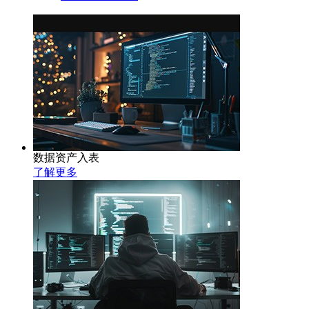
数据资产入表
了解更多